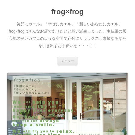
frog×frog
「笑顔にカエル」「幸せにカエル」「新しいあなたにカエル」
frog×frogはそんなお店でありたいと願い誕生しました。南仏風の居
心地の良いカフェのような空間で存分にリラックスし素敵なあなた
を引き出すお手伝いを・・・！！
コ
メニュー
ン
テ
ン
ツ
へ
移
動