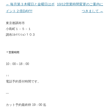
投
←
毎月第３木曜日と金曜日はポ
10/12営業時間変更のご案内に
稿
イント２倍DAY!!!
つきまして
→
ナ
東京都調布市
ビ
小島町１－５－１
ゲ
調布ｽｶｲﾏﾝｼｮﾝ１０３
ー
シ
ョ
＊営業時間
ン
10：00～18：00
↑↑
電話予約受付時間です。
---
カット予約最終枠 19：00 迄