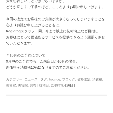
大変心苦しいことではございますが、
どうか宜しくご了承のほど、こころよりお願い申し上げます。
今回の改定でお客様のご負担が大きくなってしまいますことを
心よりお詫び申し上げるとともに、
frog×frogスタッフ一同、今まで以上に技術向上など目指し
お客様にとって価値あるサービスを提供できるよう頑張らさせ
ていただきます。
＊10月のご予約について
9月中のご予約でも、ご来店日が10月の場合、
新価格＋消費税10%になりますのでご注意ください。
カテゴリー:
ニュース
| タグ:
frogfrog
,
フロッグ
,
価格改定
,
消費税
,
美容室
,
美容院
,
調布
| 投稿日:
2019年9月26日
|