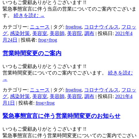
いつもご愛顧ありがとうございます !!
緊急事態宣言に伴う当店の営業についてのご案内でございま
す。
続きを読む
→
カテゴリー:
ニュース
| タグ:
frogfrog
,
コロナウイルス
,
フロッ
グ
,
感染対策
,
美容室
,
美容師
,
美容院
,
調布
| 投稿日:
2021年4
月24日
|
投稿者:
frog×frog
営業時間変更のご案内
いつもご愛顧ありがとうございます !!
営業時間変更についてのご案内でございます。
続きを読む
→
カテゴリー:
ニュース
| タグ:
frogfrog
,
コロナウイルス
,
フロッ
グ
,
感染対策
,
美容室
,
美容師
,
美容院
,
調布
| 投稿日:
2021年4
月1日
|
投稿者:
frog×frog
緊急事態宣言に伴う営業時間変更のお知らせ
いつもご愛顧ありがとうございます !!
緊急事態宣言に伴う営業時間変更についてのご案内でござい