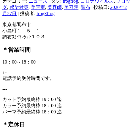
カテゴリー:
ニュース
| タグ:
frogfrog
,
コロナウイルス
,
フロッ
グ
,
感染対策
,
美容室
,
美容師
,
美容院
,
調布
| 投稿日:
2020年2
月27日
|
投稿者:
frog×frog
東京都調布市
小島町１－５－１
調布ｽｶｲﾏﾝｼｮﾝ１０３
＊営業時間
10：00～18：00
↑↑
電話予約受付時間です。
---
カット予約最終枠 19：00 迄
カラー予約最終枠 18：00 迄
パーマ予約最終枠 18：00 迄
＊定休日