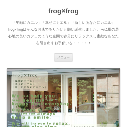
frog×frog
「笑顔にカエル」「幸せにカエル」「新しいあなたにカエル」
frog×frogはそんなお店でありたいと願い誕生しました。南仏風の居
心地の良いカフェのような空間で存分にリラックスし素敵なあなた
を引き出すお手伝いを・・・！！
コ
メニュー
ン
テ
ン
ツ
へ
移
動