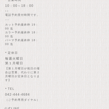
＊営業時間
10：00～18：00
↑↑
電話予約受付時間です。
---
カット予約最終枠 19：
00 迄
カラー予約最終枠 18：
00 迄
パーマ予約最終枠 18：
00 迄
＊定休日
毎週火曜日
第１月曜日
【第１月曜日が祝日の場
合は営業、代わりに第２
月曜日が定休日となりま
す】
＊TEL
042-444-4684
（ご予約専用ダイヤル）
公式LINE