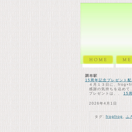
調布駅
15周年記念プレゼント
４月１３日に、frog×
感謝の気持ちを込めて
プレゼントは、、
15
2026年4月1日
タグ:
frogfrog
,
ふ