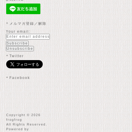
＊メルマガ登録／解除
Your email:
＊Twitter
＊Facebook
Copyright © 2026
frogfrog
All Rights Reserved.
Powered by