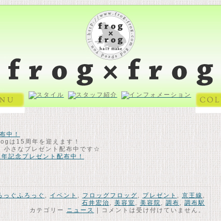
配布中！
frogは15周年を迎えます！
、小さなプレゼント配布中です☆
周年記念プレゼント配布中！
ろっぐふろっぐ
,
イベント
,
フロッグフロッグ
,
プレゼント
,
京王線
,
石井宏治
,
美容室
,
美容院
,
調布
,
調布駅
カテゴリー
ニュース
|
コメントは受け付けていません。