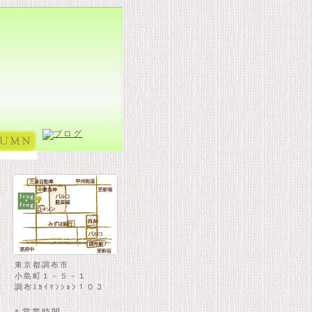
東京都調布市
小島町１－５－１
調布ｽｶｲﾏﾝｼｮﾝ１０３